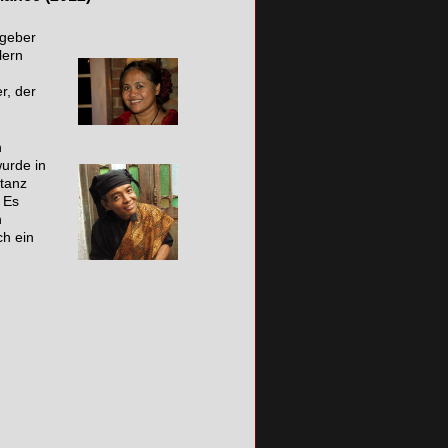
tgeber
lern
r, der
n
wurde in
otanz
. Es
n
ch ein